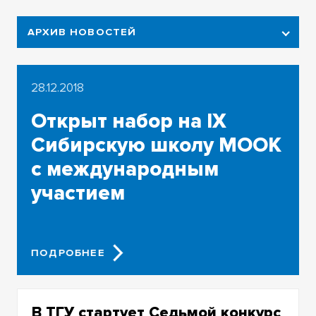
АРХИВ НОВОСТЕЙ
2026
28.12.2018
2025
Открыт набор на IX
2024
Сибирскую школу МООК
2023
с международным
участием
2022
2021
ПОДРОБНЕЕ
2020
2019
В ТГУ стартует Седьмой конкурс