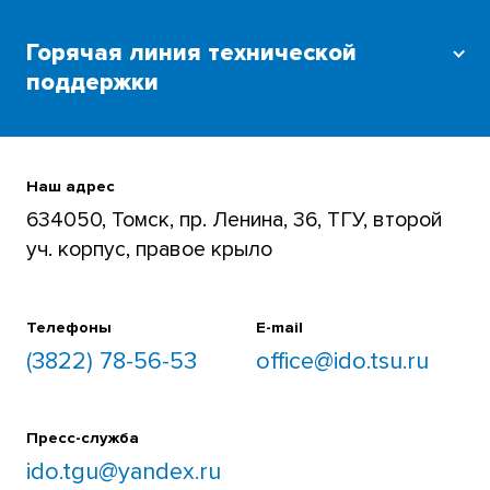
Горячая линия технической
поддержки
Для преподавателей и студентов
+7 (3822) 785-654
Наш адрес
634050, Томск, пр. Ленина, 36, ТГУ, второй
уч. корпус, правое крыло
Телефоны
E-mail
(3822) 78-56-53
office@ido.tsu.ru
Пресс-служба
ido.tgu@yandex.ru