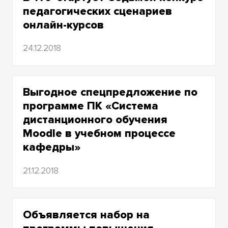
2018
педагогических сценариев
онлайн-курсов
2017
24.12.2018
2016
2015
Выгодное спецпредложение по
2014
программе ПК «Система
2013
дистанционного обучения
Moodle в учебном процессе
2012
кафедры»
2011
21.12.2018
2010
2009
Объявляется набор на