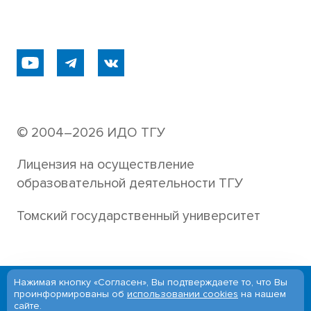
© 2004–2026 ИДО ТГУ
Лицензия на осуществление
образовательной деятельности ТГУ
Томский государственный университет
Нажимая кнопку «Согласен», Вы подтверждаете то, что Вы
Версия для слабовидящих
проинформированы об
использовании cookies
на нашем
сайте.