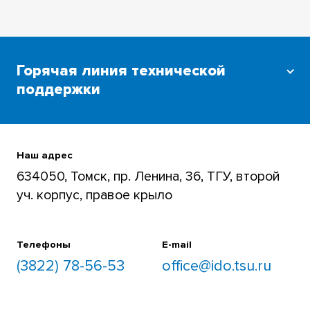
Горячая линия технической
поддержки
Для преподавателей и студентов
+7 (3822) 785-654
Наш адрес
634050, Томск, пр. Ленина, 36, ТГУ, второй
уч. корпус, правое крыло
Телефоны
E-mail
(3822) 78-56-53
office@ido.tsu.ru