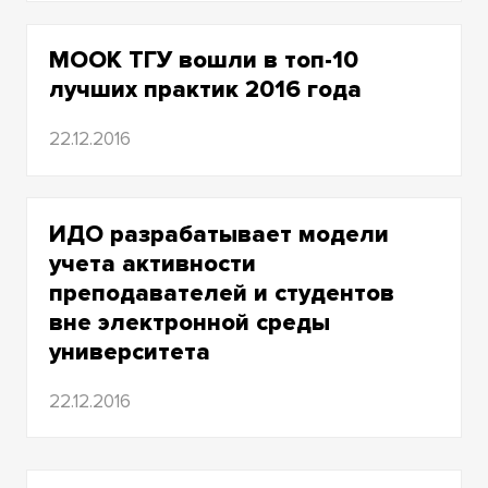
2008
MOOK ТГУ вошли в топ-10
2007
лучших практик 2016 года
2006
22.12.2016
2005
2004
ИДО разрабатывает модели
2003
учета активности
преподавателей и студентов
2002
вне электронной среды
университета
2001
22.12.2016