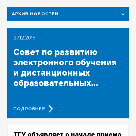
АРХИВ НОВОСТЕЙ
2026
27.12.2016
2025
Совет по развитию
2024
электронного обучения
2023
и дистанционных
образовательных
2022
технологий ТГУ провел
2021
заседание в
ПОДРОБНЕЕ
2020
завершение 2016 года
2019
ТГУ объявляет о начале приема