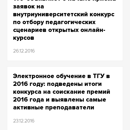
2018
заявок на
внутриуниверситетский конкурс
2017
по отбору педагогических
2016
сценариев открытых онлайн-
курсов
2015
26.12.2016
2014
2013
Электронное обучение в ТГУ в
2012
2016 году: подведены итоги
конкурса на соискание премий
2011
2016 года и выявлены самые
2010
активные преподаватели
2009
23.12.2016