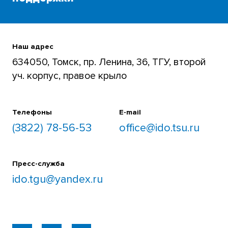
Для преподавателей и студентов
+7 (3822) 785-654
Наш адрес
634050, Томск, пр. Ленина, 36, ТГУ, второй
уч. корпус, правое крыло
Телефоны
E-mail
(3822) 78-56-53
office@ido.tsu.ru
Пресс-служба
ido.tgu@yandex.ru