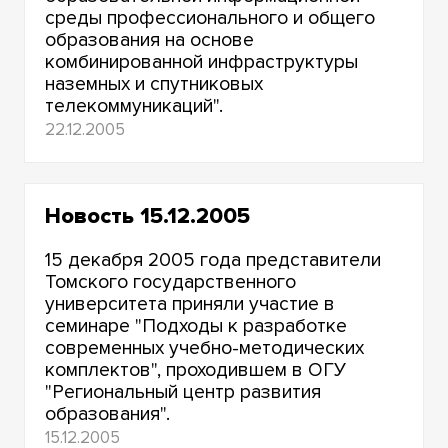
2008
среды профессионального и общего
образования на основе
2007
комбинированной инфраструктуры
наземных и спутниковых
2006
телекоммуникаций".
22.12.2005
2005
2004
Новость 15.12.2005
2003
15 декабря 2005 года представители
2002
Томского государственного
университета приняли участие в
2001
семинаре "Подходы к разработке
современных учебно-методических
комплектов", проходившем в ОГУ
"Региональный центр развития
образования".
15.12.2005