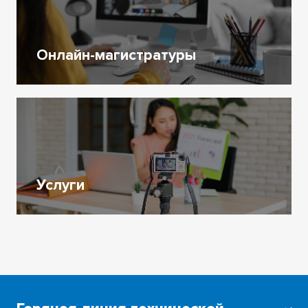
О возможностях массовых
открытых онлайн-курсов (МООК),
Онлайн-магистратуры
которые доступны студентам и
преподавателям ТГУ
Онлайн-магистратуры
Подробнее об онлайн-
магистратурах ТГУ
Услуги
Услуги
Перечень услуг Института