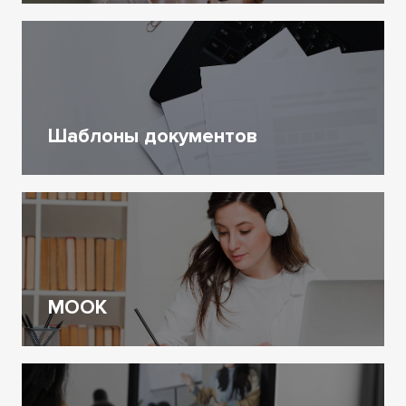
Преподавателям
Информация по онлайн-обучению
в ТГУ для преподавателей
Шаблоны документов
Шаблоны документов
Методические рекомендации,
шаблоны, образцы заявлений,
МООК
приказы и прочая документация
в области электронного
обучения
МООК