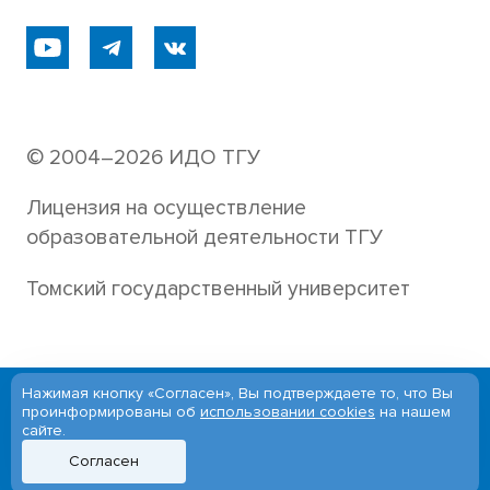
© 2004–2026 ИДО ТГУ
Лицензия на осуществление
образовательной деятельности ТГУ
Томский государственный университет
Нажимая кнопку «Согласен», Вы подтверждаете то, что Вы
Версия для слабовидящих
проинформированы об
использовании cookies
на нашем
сайте.
English version
Согласен