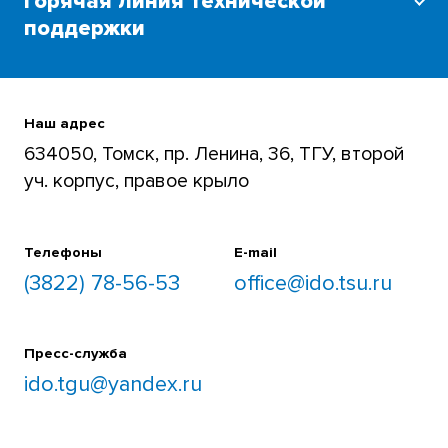
Горячая линия технической
дистанционного образования
поддержки
ТГУ
Для преподавателей и студентов
+7 (3822) 785-654
Наш адрес
634050, Томск, пр. Ленина, 36, ТГУ, второй
уч. корпус, правое крыло
Телефоны
E-mail
(3822) 78-56-53
office@ido.tsu.ru
Пресс-служба
ido.tgu@yandex.ru