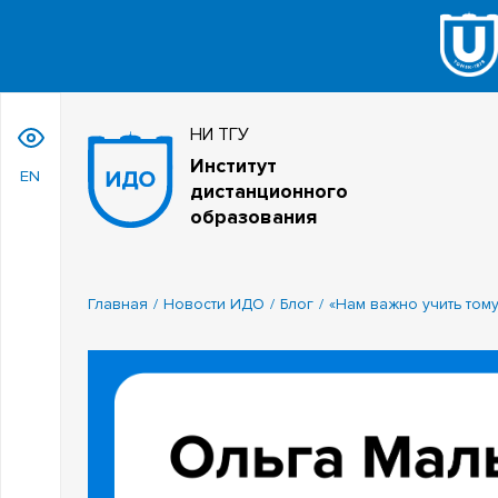
НИ ТГУ
Институт
EN
дистанционного
образования
Главная
Новости ИДО
Блог
«Нам важно учить тому