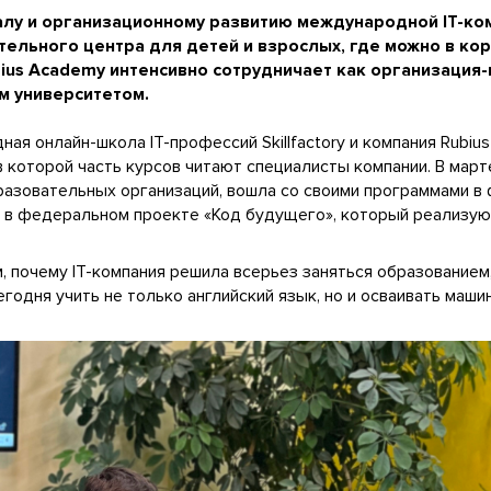
лу и организационному развитию международной IT-комп
ельного центра для детей и взрослых, где можно в кор
bius Academy интенсивно сотрудничает как организация
м университетом.
ая онлайн-школа IT-профессий Skillfactory и компания Rubi
 в которой часть курсов читают специалисты компании. В мар
азовательных организаций, вошла со своими программами 
 в федеральном проекте «Код будущего», который реализуют
, почему IT-компания решила всерьез заняться образованием
годня учить не только английский язык, но и осваивать маши