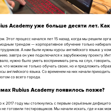
ius Academy уже больше десяти лет. Как
 Этот процесс начался лет 15 назад, когда мы решили орга
о модным трендом — корпоративное обучение только набирало
рудников. А нам были нужны курсы английского языка: у ко
нию, завтра он уже подключился к зарубежному проекту. Инт
ло, нужно было уметь воспринимать речь на слух, говорить,
, что можем не только обучать своих, но и предложить обра
ы английского языка. Со временем на них начали приходить 
потом со всего города.
мах Rubius Academy появилось позже?
то к 2017 году мы столкнулись с первым серьёзным дефицит
 не готовили тестировщиков. Мы начали искать, где и как мо