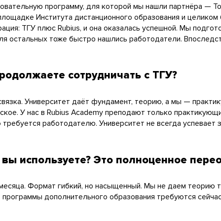
овательную программу, для которой мы нашли партнёра — То
площадке Института дистанционного образования и целиком
ация: ТГУ плюс Rubius, и она оказалась успешной. Мы подгот
для остальных тоже быстро нашлись работодатели. Впоследст
родолжаете сотрудничать с ТГУ?
 связка. Университет даёт фундамент, теорию, а мы — практи
ское. У нас в Rubius Academy преподают только практикующ
о требуется работодателю. Университет не всегда успевает 
ы используете? Это полноценное перео
есяца. Формат гибкий, но насыщенный. Мы не даем теорию той
е программы дополнительного образования требуются сейчас