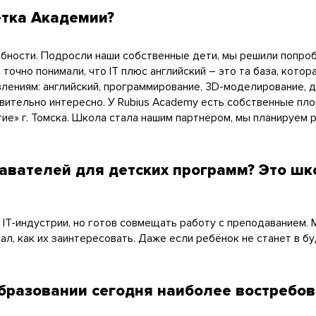
етка Академии?
бности. Подросли наши собственные дети, мы решили попроб
 точно понимали, что IT плюс английский – это та база, кото
лениям: английский, программирование, 3D-моделирование, д
твительно интересно. У Rubius Academy есть собственные пл
ие» г. Томска. Школа стала нашим партнёром, мы планируем
вателей для детских программ? Это шк
в IT-индустрии, но готов совмещать работу с преподаванием
ал, как их заинтересовать. Даже если ребёнок не станет в б
бразовании сегодня наиболее востребо