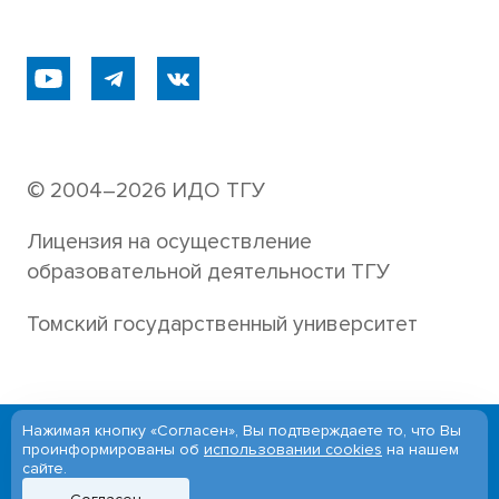
© 2004–2026 ИДО ТГУ
Лицензия на осуществление
образовательной деятельности ТГУ
Томский государственный университет
Нажимая кнопку «Согласен», Вы подтверждаете то, что Вы
Версия для слабовидящих
проинформированы об
использовании cookies
на нашем
сайте.
English version