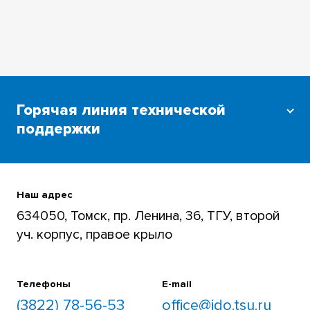
Горячая линия технической
поддержки
Для преподавателей и студентов
+7 (3822) 785-654
Наш адрес
634050, Томск, пр. Ленина, 36, ТГУ, второй
уч. корпус, правое крыло
Телефоны
E-mail
(3822) 78-56-53
office@ido.tsu.ru