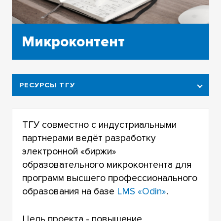
Микроконтент
РЕСУРСЫ ТГУ
МИКРОКОНТЕНТ
ТГУ совместно с индустриальными
МООК ТГУ
партнерами ведёт разработку
электронной «биржи»
образовательного микроконтента для
программ высшего профессионального
образования на базе
LMS «Odin»
.
Цель проекта - повышение