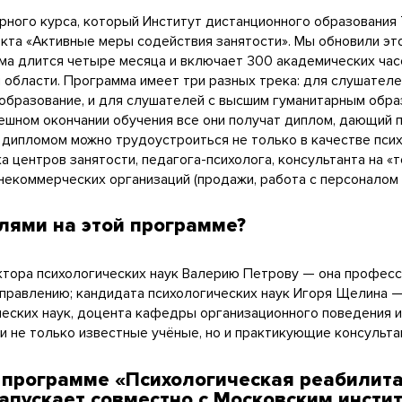
ярного курса, который Институт дистанционного образовани
та «Активные меры содействия занятости». Мы обновили это
а длится четыре месяца и включает 300 академических часов
ой области. Программа имеет три разных трека: для слушател
 образование, и для слушателей с высшим гуманитарным обра
пешном окончании обучения все они получат диплом, дающий
 дипломом можно трудоустроиться не только в качестве псих
а центров занятости, педагога-психолога, консультанта на «
коммерческих организаций (продажи, работа с персоналом и 
лями на этой программе?
ктора психологических наук Валерию Петрову — она профес
управлению; кандидата психологических наук Игоря Щелина 
ческих наук, доцента кафедры организационного поведения и
и не только известные учёные, но и практикующие консульта
о программе «Психологическая реабилита
запускает совместно с Московским инсти