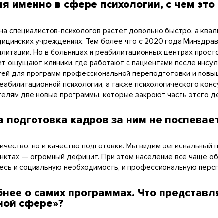
 именно в сфере психологии, с чем это
а специалистов-психологов растёт довольно быстро, а квал
дицинских учреждениях. Тем более что с 2020 года Минздра
литации. Но в больницах и реабилитационных центрах прост
т ощущают клиники, где работают с пациентами после инсул
тей для программ профессиональной переподготовки и повы
еабилитационной психологии, а также психологического конс
елям две новые программы, которые закроют часть этого де
 а подготовка кадров за ним не поспевае
ичество, но и качество подготовки. Мы видим региональный 
унктах — огромный дефицит. При этом население всё чаще о
есь и социальную необходимость, и профессиональную персп
нее о самих программах. Что представля
ной сфере»?