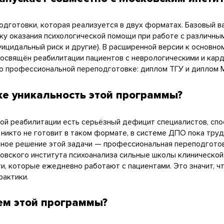
готовки, которая реализуется в двух форматах. Базовый ва
ку оказания психологической помощи при работе с различны
суицидальный риск и другие). В расширенной версии к основ
посвящён реабилитации пациентов с неврологическими и кар
о профессиональной переподготовке: диплом ТГУ и диплом М
же уникальность этой программы?
ой реабилитации есть серьёзный дефицит специалистов, сп
 никто не готовит в таком формате, в системе ДПО пока тру
мное решение этой задачи — профессиональная переподготов
сковского института психоанализа сильные школы клинической
, которые ежедневно работают с пациентами. Это значит, ч
рактики.
ем этой программы?