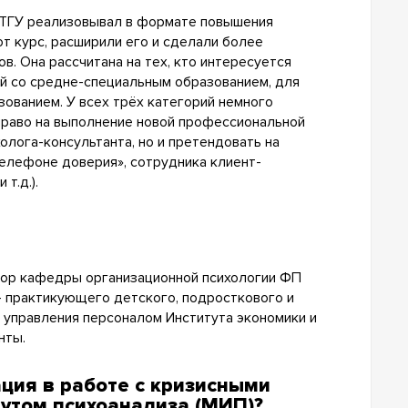
я ТГУ реализовывал в формате повышения
т курс, расширили его и сделали более
. Она рассчитана на тех, кто интересуется
ей со средне-специальным образованием, для
зованием. У всех трёх категорий немного
 право на выполнение новой профессиональной
олога-консультанта, но и претендовать на
телефоне доверия», сотрудника клиент-
т.д.).
сор кафедры организационной психологии ФП
— практикующего детского, подросткового и
 управления персоналом Института экономики и
нты.
ция в работе с кризисными
тутом психоанализа (МИП)?