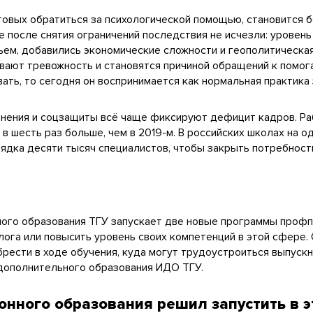
товых обратиться за психологической помощью, становится б
 после снятия ограничений последствия не исчезли: уровень
ьем, добавились экономические сложности и геополитическа
вают тревожность и становятся причиной обращений к помог
вать, то сегодня он воспринимается как нормальная практика 
анения и соцзащиты всё чаще фиксируют дефицит кадров. Ра
 в шесть раз больше, чем в 2019-м. В российских школах на о
ядка десяти тысяч специалистов, чтобы закрыть потребности
нного образования ТГУ запускает две новые программы проф
ога или повысить уровень своих компетенций в этой сфере. 
рести в ходе обучения, куда могут трудоустроиться выпускн
дополнительного образования ИДО ТГУ.
онного образования решил запустить в 