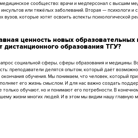
 медицинское сообщество: врачи и медперсонал с высшим м
инсультов или тяжёлых заболеваний. Вторая — психологи и 
 вузов, которые хотят освоить аспекты психологической реа
лавная ценность новых образовательных 
т дистанционного образования ТГУ?
 запрос социальной сферы, сферы образования и медицины. 
ть: преподаватели делятся опытом, который даёт возможнос
окончания обучения. Мы понимаем, что человек, который прих
аполняет его жизнь смыслом. И для нас важно создать подд
е только обучают, но и понимают его потребности. В конечн
шему жизни многих людей. И в этом мы видим нашу главную м