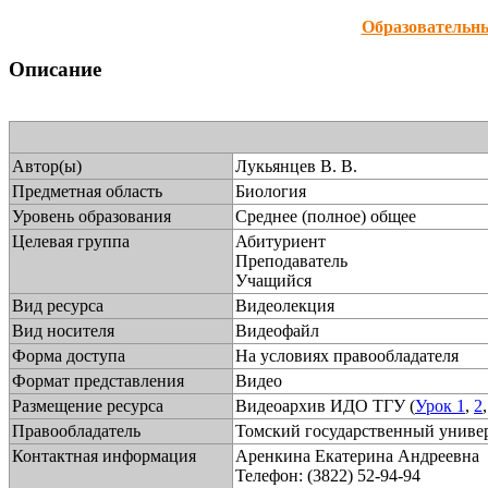
Образовательн
Описание
Автор(ы)
Лукьянцев В. В.
Предметная область
Биология
Уровень образования
Среднее (полное) общее
Целевая группа
Абитуриент
Преподаватель
Учащийся
Вид ресурса
Видеолекция
Вид носителя
Видеофайл
Форма доступа
На условиях правообладателя
Формат представления
Видео
Размещение ресурса
Видеоархив ИДО ТГУ (
Урок 1
,
2
Правообладатель
Томский государственный униве
Контактная информация
Аренкина Екатерина Андреевна
Телефон: (3822) 52-94-94