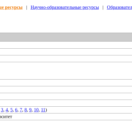
ые ресурсы
|
Научно-образовательные ресурсы
|
Образовате
,
3
,
4
,
5
,
6
,
7
,
8
,
9
,
10
,
11
)
рситет