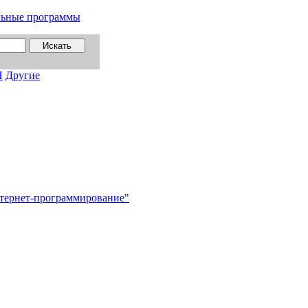
льные программы
Я
Другие
нтернет-программирование"