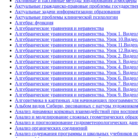
Активные и пассивные методы зондирования атмосферы
Актуальные гражданско-правовые проблемы государствен
Актуальные задачи информатизации образования
Актуальные проблемы клинической психологии
Алгебра: функция
Алгебраические уравнения и неравенства
Алгебраические уравнения и неравенства. Урок 1. Видео
Алгебраические уравнения и неравенства. Урок 10.Виде
Алгебраические уравнения и неравенства. Урок 11.Видео
Алгебраические уравнения и неравенства. Урок 12.Виде
Алгебраические уравнения и неравенства. Урок 2. Видео
Алгебраические уравнения и неравенства. Урок 3. Видео
Алгебраические уравнения и неравенства. Урок 4. Видео
Алгебраические уравнения и неравенства. Урок 5. Видео
Алгебраические уравнения и неравенства. Урок 6. Видео
Алгебраические уравнения и неравенства. Урок 7. Видео
Алгебраические уравнения и неравенства. Урок 8. Видео
Алгебраические уравнения и неравенства. Урок 9. Видео
Алгоритмика в картинках для начинающих программист
Альбом видов Сибири, рисованных с натуры художником 
Анализ динамики корковых взаимодействий при восприя
Анализ и моделирование сложных геометрических образо
Анализ и прогнозирование гидрометеорологических данных
Анализ органических соединений
Анализ содержания программы и школьных учебников п