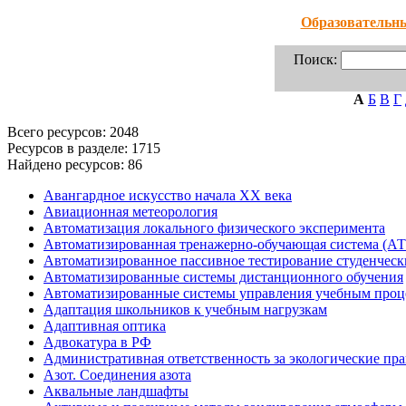
Образовательн
Поиск:
А
Б
В
Г
Всего ресурсов: 2048
Ресурсов в разделе: 1715
Найдено ресурсов: 86
Авангардное искусство начала XX века
Авиационная метеорология
Автоматизация локального физического эксперимента
Автоматизированная тренажерно-обучающая система (АТО
Автоматизированное пассивное тестирование студенческ
Автоматизированные системы дистанционного обучения
Автоматизированные системы управления учебным проц
Адаптация школьников к учебным нагрузкам
Адаптивная оптика
Адвокатура в РФ
Административная ответственность за экологические пр
Азот. Соединения азота
Аквальные ландшафты