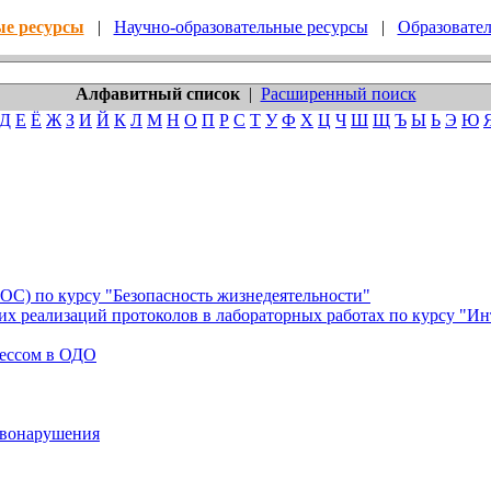
ые ресурсы
|
Научно-образовательные ресурсы
|
Образовате
Алфавитный список
|
Расширенный поиск
Д
Е
Ё
Ж
З
И
Й
К
Л
М
Н
О
П
Р
С
Т
У
Ф
Х
Ц
Ч
Ш
Щ
Ъ
Ы
Ь
Э
Ю
С) по курсу "Безопасность жизнедеятельности"
их реализаций протоколов в лабораторных работах по курсу "И
ессом в ОДО
авонарушения