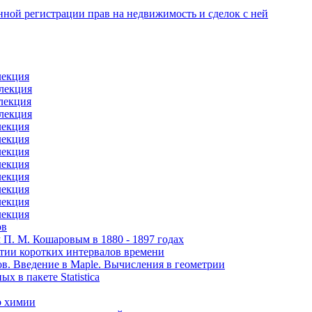
ной регистрации прав на недвижимость и сделок с ней
лекция
олекция
лекция
олекция
лекция
лекция
лекция
лекция
лекция
лекция
лекция
лекция
ов
П. М. Кошаровым в 1880 - 1897 годах
тии коротких интервалов времени
в. Введение в Maple. Вычисления в геометрии
 в пакете Statistica
о химии