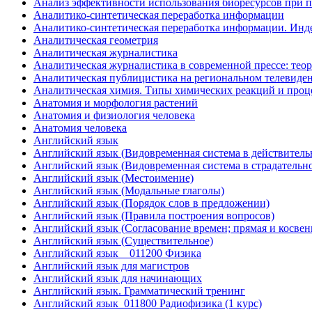
Анализ эффективности использования биоресурсов при 
Аналитико-синтетическая переработка информации
Аналитико-синтетическая переработка информации. Инд
Аналитическая геометрия
Аналитическая журналистика
Аналитическая журналистика в современной прессе: теор
Аналитическая публицистика на региональном телевиде
Аналитическая химия. Типы химических реакций и проц
Анатомия и морфология растений
Анатомия и физиология человека
Анатомия человека
Английский язык
Английский язык (Видовременная система в действитель
Английский язык (Видовременная система в страдательно
Английский язык (Местоимение)
Английский язык (Модальные глаголы)
Английский язык (Порядок слов в предложении)
Английский язык (Правила построения вопросов)
Английский язык (Согласование времен; прямая и косвен
Английский язык (Существительное)
Английский язык _ 011200 Физика
Английский язык для магистров
Английский язык для начинающих
Английский язык. Грамматический тренинг
Английский язык_011800 Радиофизика (1 курс)