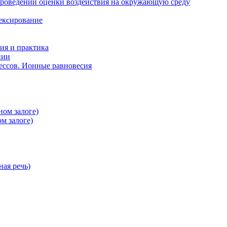
проведении оценки воздействия на окружающую среду
ексирование
ия и практика
нии
ессов. Ионные равновесия
ном залоге)
м залоге)
ная речь)