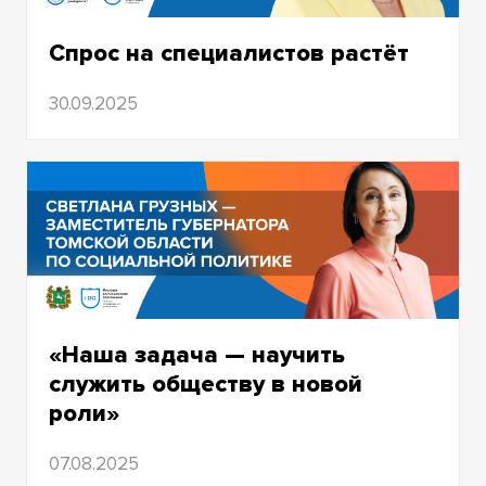
Спрос на специалистов растёт
Елена Шинкевич о новых программах
30.09.2025
ТГУ по подготовке социальных и
медицинских психологов
«Наша задача — научить
служить обществу в новой
роли»
Светлана Грузных о программе «Наши
07.08.2025
герои»