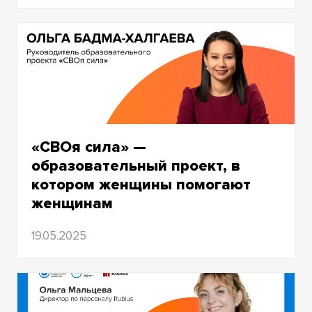
«СВОя сила» —
образовательный проект, в
котором женщины помогают
женщинам
Как возникла идея проекта и как
19.05.2025
сейчас работает «СВОя сила» в
регионах России