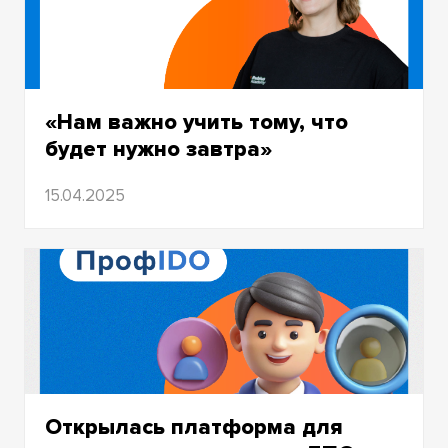
«Нам важно учить тому, что
будет нужно завтра»
Как Академия Рубиус растит кадры для
15.04.2025
будущего
Открылась платформа для