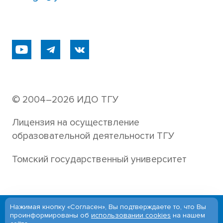
© 2004–2026 ИДО ТГУ
Лицензия на осуществление
образовательной деятельности ТГУ
Томский государственный университет
Нажимая кнопку «Согласен», Вы подтверждаете то, что Вы
Версия для слабовидящих
проинформированы об
использовании cookies
на нашем