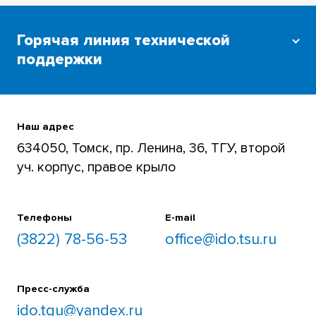
Горячая линия технической
поддержки
Для преподавателей и студентов
+7 (3822) 785-654
Наш адрес
634050, Томск, пр. Ленина, 36, ТГУ, второй
уч. корпус, правое крыло
Телефоны
E-mail
(3822) 78-56-53
office@ido.tsu.ru
Пресс-служба
ido.tgu@yandex.ru