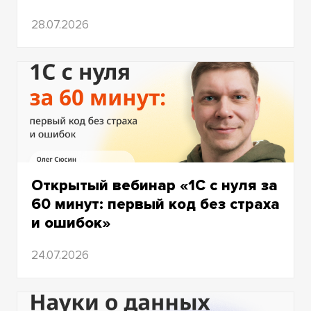
2008
28.07.2026
2007
2006
2005
2004
2003
Открытый вебинар «1С с нуля за
2002
60 минут: первый код без страха
и ошибок»
2001
24.07.2026