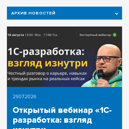
АРХИВ НОВОСТЕЙ
2026
2025
2024
2023
2022
2021
29.07.2026
2020
Открытый вебинар «1С-
2019
разработка: взгляд